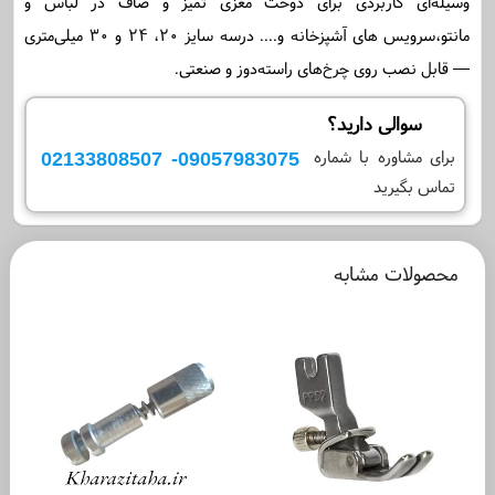
وسیله‌ای کاربردی برای دوخت مغزی تمیز و صاف در لباس و
مانتو،سرویس های آشپزخانه و.... درسه سایز ۲۰، ۲۴ و ۳۰ میلی‌متری
— قابل نصب روی چرخ‌های راسته‌دوز و صنعتی.
سوالی دارید؟
09057983075- 02133808507
برای مشاوره با شماره
تماس بگیرید
محصولات مشابه