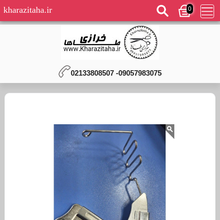
0
kharazitaha.ir
09057983075- 02133808507