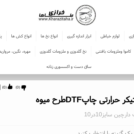
ازی
لوازم خیاطی
ابزار اندازه گیری
انواع نخ ها
انواع کش ها
پا
کاموا وملزومات بافتنی
نخ گلدوزی و ملزومات گلدوزی
مهره، نگین، مروارید
ساق دست و اکسسوری زنانه
)
0
(
)
0
(
ر حرارتی چاپDTFطرح میوه
رچین سایز10در10
یک گزینه را انتخاب کنید