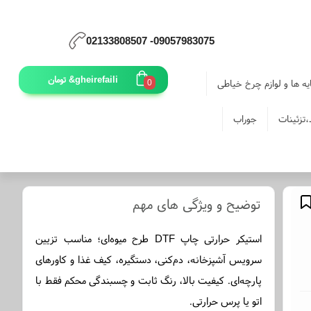
09057983075- 02133808507
gheirefaili&
تومان
یه ها و لوازم چرخ خیاطی
0
،تزئینات
جوراب
توضیح و ویژگی های مهم
استیکر حرارتی چاپ DTF طرح میوه‌ای؛ مناسب تزیین
سرویس آشپزخانه، دم‌کنی، دستگیره، کیف غذا و کاورهای
پارچه‌ای. کیفیت بالا، رنگ ثابت و چسبندگی محکم فقط با
اتو یا پرس حرارتی.