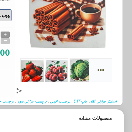
+
_
000
...
استیکر حرارتی dtf
چاپDTF
برچسب اتویی
برچسب حرارتی میوه
برچسب حر
،
،
،
،
محصولات مشابه