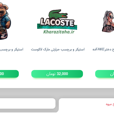
استیکر پارچه ای حرارتی طرح دخترFAKEده
استیکر و برچسب حرارتی مارک لاکوست
استیکر و برچسب 
ن
تومان
000
32,000
میوه