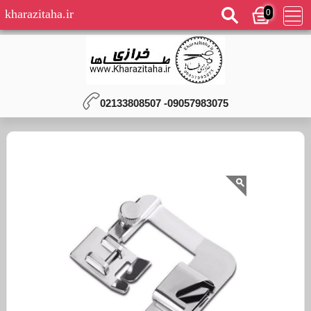
0
kharazitaha.ir
09057983075- 02133808507