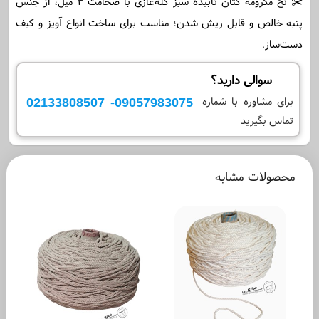
✂️ نخ مکرومه کتان تابیده سبز کله‌غازی با ضخامت ۴ میل، از جنس
پنبه خالص و قابل ریش شدن؛ مناسب برای ساخت انواع آویز و کیف
دست‌ساز.
سوالی دارید؟
09057983075- 02133808507
برای مشاوره با شماره
تماس بگیرید
محصولات مشابه