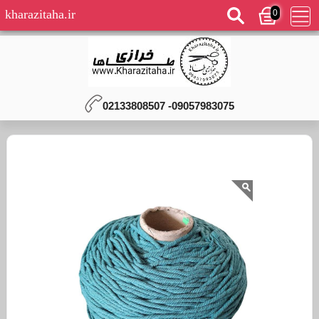
0
kharazitaha.ir
09057983075- 02133808507