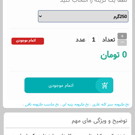
+
تعداد
عدد
_
اتمام موجودی
0
تومان
نخ مکرومه سبز کله غازی
نخ مکرومه پنبه ای
نخ مناسب مکرومه بافی
،
،
،
قیمت نخ مکرومه ۴میل
،
توضیح و ویژگی های مهم