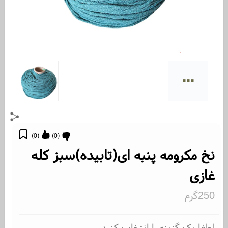
...
)
0
(
)
0
(
نخ مکرومه پنبه ای(تابیده)سبز کله
غازی
250گرم
لطفا یک گزینه را انتخاب کنید