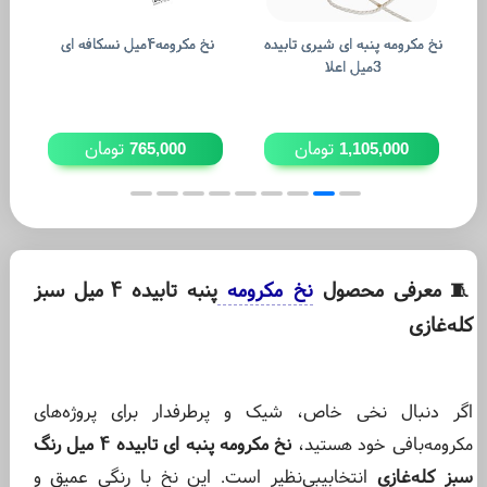
نخ مکرومه پنبه ای شیری تابیده
نخ مکرومه۴میل نسکافه ای
نخ 
3میل اعلا
تومان
تومان
765,000
1,105,000
معرفی محصول
نخ مکرومه
پنبه تابیده ۴ میل سبز
🧵
کله‌غازی
اگر دنبال نخی خاص، شیک و پرطرفدار برای پروژه‌های
مکرومه‌بافی خود هستید،
نخ مکرومه پنبه ای تابیده ۴ میل رنگ
سبز کله‌غازی
انتخابی
بی‌نظیر است. این نخ با رنگی عمیق و