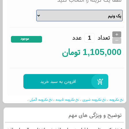
+
تعداد
عدد
_
موجود
1,105,000
تومان
نخ مکرومه
نخ مکرومه شیری
نخ مکرومه تابیده
نخ مکرومه 3میل
،
،
،
،
نخ مکرومه سفید
نخ مکرومه بافی
نخ مکرومه سه میل
،
،
،
توضیح و ویژگی های مهم