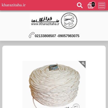
0
kharazitaha.ir
09057983075- 02133808507