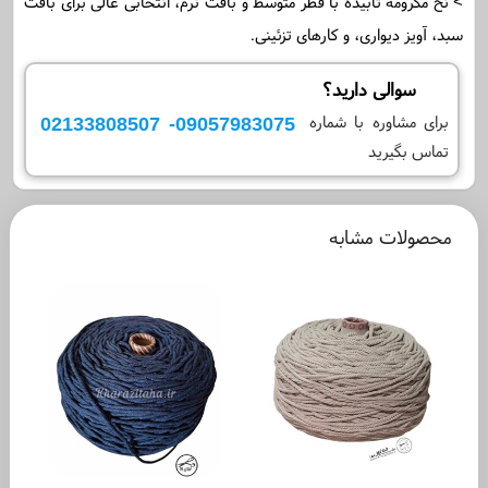
> نخ مکرومه تابیده با قطر متوسط و بافت نرم، انتخابی عالی برای بافت
سبد، آویز دیواری، و کارهای تزئینی.
سوالی دارید؟
09057983075- 02133808507
برای مشاوره با شماره
تماس بگیرید
محصولات مشابه