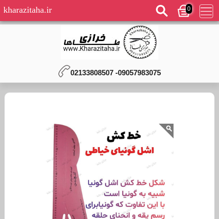
0
kharazitaha.ir
09057983075- 02133808507